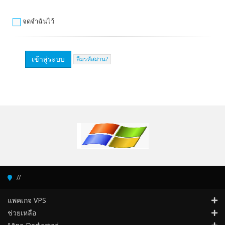
จดจำฉันไว้
ลืมรหัสผ่าน?
แพคเกจ VPS
ช่วยเหลือ