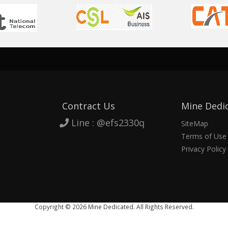
Contract Us
Mine Dedi
Line : @efs2330q
SiteMap
Terms of Use
Privacy Policy
Copyright © 2026 Mine Dedicated.
All Rights Reserved.